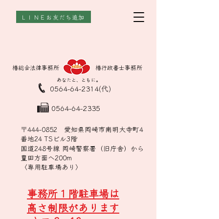
ＬＩＮＥお友だち追加
​椿総合法律事務所
​椿行政書士事務所
あなたと、ともに。
0564-64-2314(代)
0564-64-2335
〒444-0852 愛知県岡崎市南明大寺町4
番地24 TSビル3階
国道248号線 岡崎警察署（旧庁舎）から
豊田方面へ200m
〈専用駐車場あり〉
​事務所１階駐車場は
高さ制限があります