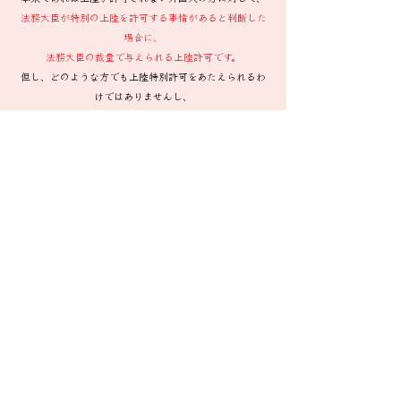
法務大臣が特別の上陸を許可する事情があると判断した
場合に、
法務大臣の裁量で与えられる上陸許可です。
但し、どのような方でも上陸特別許可をあたえられるわ
けではありませんし、
その判断は個別具体的なものとなります。
当事務所では、依頼を受けた外国人の方の事情を丁寧に
お伺いし、独自の調査をした上で、
上陸特別許可が得られるよう支援活動をしています。
また、
依頼者の方のご希望により、上陸予定の空港まで
お出迎えするサービスも行っております。
国際結婚・国際離婚の手続
国際結婚および国際離婚の手続は、
外国の法律も視野に入れて手続を行わなければならない
ため、手続が複雑になる場合があります。
難解な国際結婚および国際離婚の手続は当事務所にご相
談ください。
当事務所では、必要に応じて弁護士と共同で支援いたし
ます。