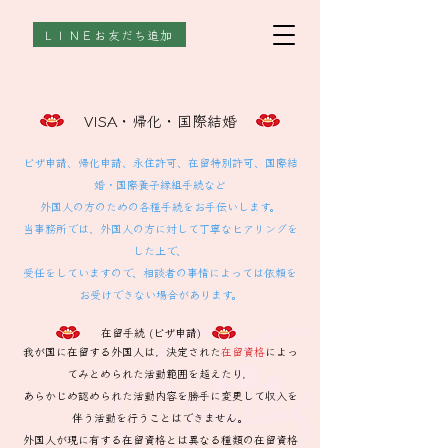
ＬＩＮＥお友だち追加
VISA・帰化・国際結婚
ビザ申請、帰化申請、永住許可、在留特別許可、国際結
婚・国際養子縁組手続など
外国人の方のための各種手続をお手伝いします。
当事務所では、外国人の方に対して丁寧なヒアリングを
した上で、
受任をしていますので、相談者の事情によっては依頼を
お受けできない場合があります。
在留手続 (ビザ申請)
我が国に在留する外国人は，決定された
在留資格
によっ
てみとめられた活動範囲を超えたり，
あらかじめ認められた活動内容を勝手に変更して収入を
伴う活動を行うことはできません。
外国人が現に有する在留資格とは異なる種類の在留資格