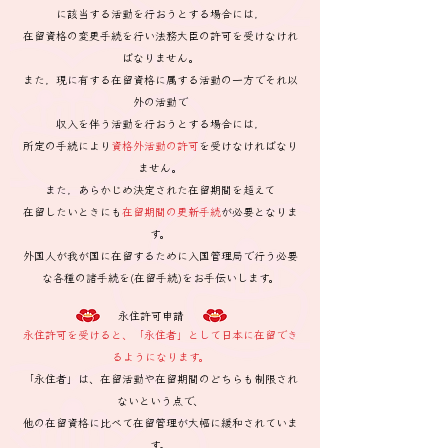
に該当する活動を行おうとする場合には，
在留資格の変更手続を行い法務大臣の許可を受けなけれ
ばなりません。
また，現に有する在留資格に属する活動の一方でそれ以
外の活動で
収入を伴う活動を行おうとする場合には，
所定の手続により
資格外活動の許可
を受けなければなり
ません。
また，あらかじめ決定された在留期間を超えて
在留したいときにも
在留期間の更新手続
が
必要となりま
す。
外国人が我が国に在留するために入国管理局で行う必要
な各種の諸手続を(在留手続)をお手伝いします。
永住許可申請
永住許可を受けると、「永住者」として日本に在留でき
るようになります。
「永住者」は、在留活動や在留期間のどちらも制限され
ないという点で、
他の在留資格に比べて在留管理が大幅に緩和されていま
す。