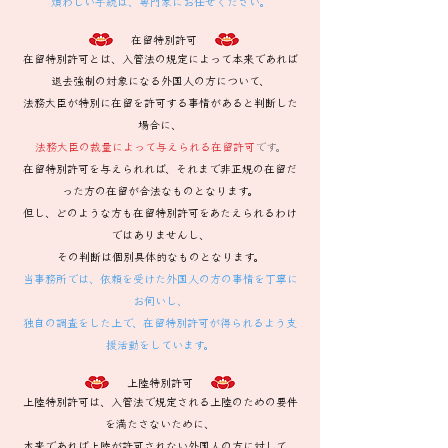
煩わしい手続は、専門家にお任せください。
在留特別許可
在留特別許可とは、入管法の規定によって本来であれば
退去強制の対象になる外国人の方について、
法務大臣が特別に在留を許可する事情があると判断した
場合に、
法務大臣の裁量によって与えられる在留許可
です。
在留特別許可を与えられれば、それまで非正規の在留だ
った方の在留が合法なものとなります。
但し、どのような方も在留特別許可をあたえられるわけ
ではありませんし、
その判断は個別具体的なものとなります。
当事務所では、依頼を受けた外国人の方の事情を丁寧に
お伺いし、
独自の調査をした上で、在留特別許可が得られるよう支
援活動をしています。
上陸特別許可
上陸特別許可は、入管法で規定される上陸のための要件
を満たさないために、
本来であれば上陸が許可されない外国人の方に対して、