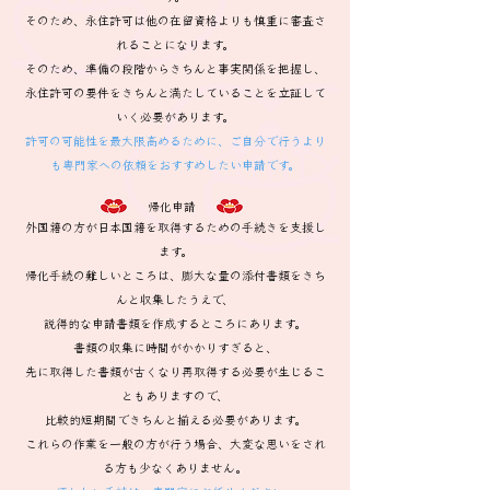
そのため、永住許可は他の在留資格よりも慎重に審査さ
れることになります。
そのため、準備の段階からきちんと事実関係を把握し、
永住許可の要件をきちんと満たしていることを立証して
いく必要があります。
許可の可能性を最大限高めるために、ご自分で行うより
も専門家への依頼をおすすめしたい申請です。
帰化申請
外国籍の方が日本国籍を取得するための手続きを支援し
ます。
帰化手続の難しいところは、膨大な量の添付書類をきち
んと収集したうえで、
説得的な申請書類を作成するところにあります。
書類の収集に時間がかかりすぎると、
先に取得した書類が古くなり再取得する必要が生じるこ
ともありますので、
​比較的短期間できちんと揃える必要があります。
これらの作業を一般の方が行う場合、大変な思いをされ
る方も少なくありません。